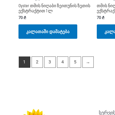
Oyster თმის ნიღაბი ზეითუნის ზეთის
თმის ნიღ
ექსტრაქტით 1 ლ
ექსტრაქ
70
₾
70
₾
კალათაში დამატება
კალა
1
2
3
4
5
→
სერვი