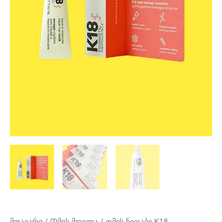
მთავარი
/
Თმის მოვლა
/ თმის ნიღაბი K18