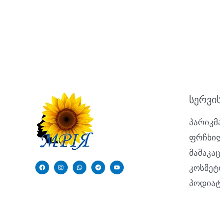
სერვი
პარიკმ
ფრჩხილ
მამაკა
კოსმე
პოდიატ