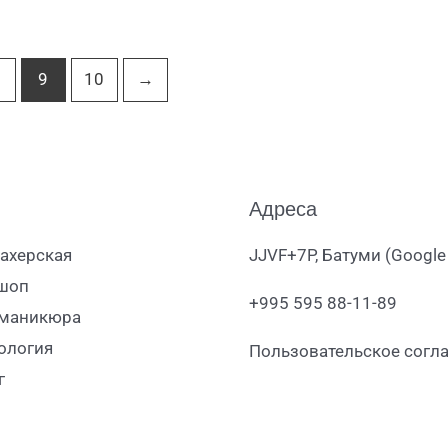
9
10
→
Адреса
ахерская
JJVF+7P, Батуми (Google
шоп
+995 595 88-11-89
 маникюра
ология
Пользовательское согл
г