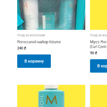
Уход за волосами
Уход за в
Moroccanoil набор Volume
Мусс Mor
(Curl Cont
240
₾
90
₾
В корзину
В ко