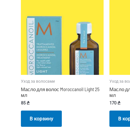
Уход за волосами
Уход за в
Масло для волос Moroccanoil Light 25
Масло для
мл
мл
85
₾
170
₾
В корзину
В ко