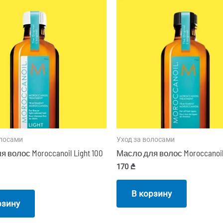
олосами
Уход за волосами
 волос Moroccanoil Light 100
Масло для волос Moroccanoil
170
₾
В корзину
рзину