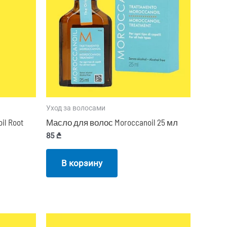
Уход за волосами
l Root
Масло для волос Moroccanoil 25 мл
85
₾
В корзину