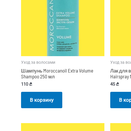
Уход за волосами
Уход за в
Шампунь Moroccanoil Extra Volume
Лак для в
Shampoo 250 мл
Hairspray
110
₾
45
₾
В корзину
В ко