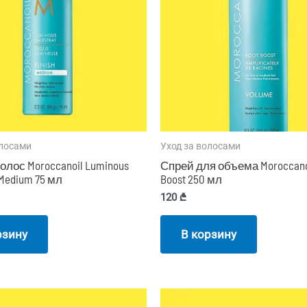
олосами
Уход за волосами
олос Moroccanoil Luminous
Спрей для объема Moroccanoi
 Medium 75 мл
Boost 250 мл
120
₾
рзину
В корзину