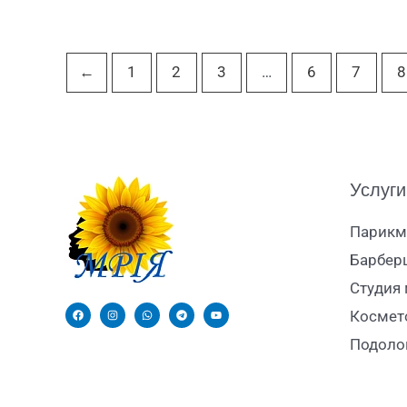
←
1
2
3
…
6
7
8
Услуги
Парикм
Барбер
Студия
Космет
Подоло