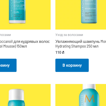
олосами
Уход за волосами
occanoil для кудрявых волос
Увлажняющий шампунь Moro
rol Mousse) 150мл
Hydrating Shampoo 250 мл
110
₾
рзину
В корзину