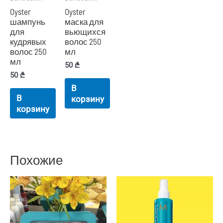
Oyster
Oyster
шампунь
маска для
для
вьющихся
кудрявых
волос 250
волос 250
мл
мл
50
₾
50
₾
В
В
корзину
корзину
Похожие