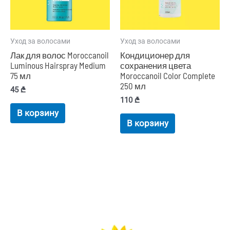
Уход за волосами
Уход за волосами
Лак для волос Moroccanoil
Кондиционер для
Luminous Hairspray Medium
сохранения цвета
75 мл
Moroccanoil Color Complete
250 мл
45
₾
110
₾
В корзину
В корзину