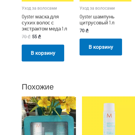
Уход за волосами
Уход за волосами
Oyster маска для
Oyster шампунь
сухих волос с
цитрусовый 1 л
экстрактом меда 1 л
70
₾
70
₾
55
₾
В корзину
В корзину
Похожие