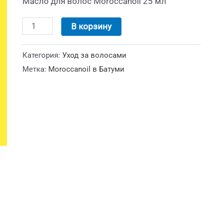
Масло для волос Moroccanoil 25 мл
В корзину
Категория:
Уход за волосами
Метка:
Moroccanoil в Батуми