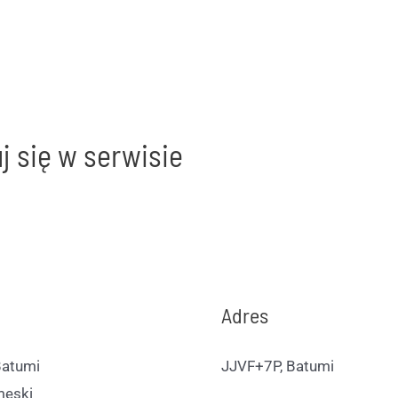
j się w serwisie
Adres
Batumi
JJVF+7P, Batumi
męski