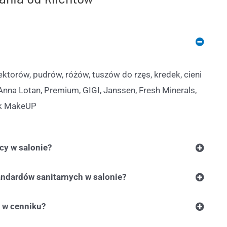
torów, pudrów, różów, tuszów do rzęs, kredek, cieni
nna Lotan, Premium, GIGI, Janssen, Fresh Minerals,
eek MakeUP
cy w salonie?
tandardów sanitarnych w salonie?
a w cenniku?