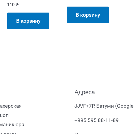
110
₾
В корзину
В корзину
Адреса
ахерская
JJVF+7P, Батуми (Google
шоп
+995 595 88-11-89
 маникюра
ология